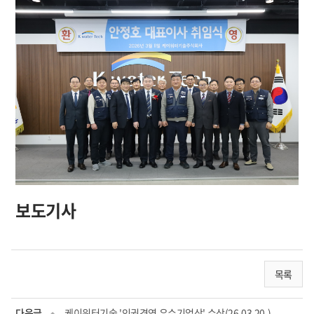
보도기사
목록
다음글
케이워터기술 '인권경영 우수기업상' 수상(26.03.20.)