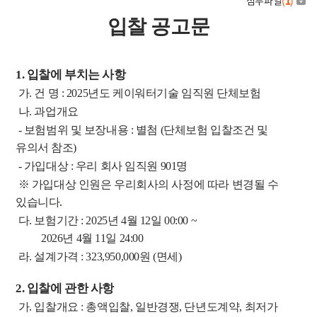
첨부파일
(
1
)
입찰 공고
문
1.
입찰에 부치는 사항
가
.
건 명
:
2025
년도 케이워터기술 임직원 단체보험
나
.
과업개요
-
보험범위 및 보장내용
:
별첨
(
단체보험 입찰조건 및
유의서 참조
)
-
가입대상
:
우리 회사 임직원
901
명
※
가입대상 인원은 우리회사의 사정에 따라 변경될 수
있습니다
.
다
.
보험기간
: 2025
년
4
월
12
일
00:00 ~
2026
년
4
월
11
일
24:00
라
.
설계가격
: 323,950,000
원
(
면세
)
2.
입찰에 관한 사항
가
.
입찰개요
:
총액입찰
,
일반경쟁
,
단년도계약
,
최저가