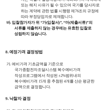
또는 해지 사유가 될 수 있으며
국가를 당사자로
하는
계약에 관한 법률
시행령
제
76
조의 규정에
따라 부정당업자로 제재합니다
.
바
.
입찰참가자가 위
“
가
(
입찰서
)”, “
마
(
제출서류
)”
의
서류를 제출하지 않는 경우에는 유효한 입찰로
성립하지 않습니다
.
8.
예정가격 결정방법
가
.
예비가격 기초금액을 기준으로
국가종합전자조달시스템 복수예비가격
작성프로그램
에서
작성된
±2%
범위내의
복수예비가격
15
개 중 추첨된
4
개를 산순 평균한
금액으로 결정합니다
.
9.
낙찰자 결정