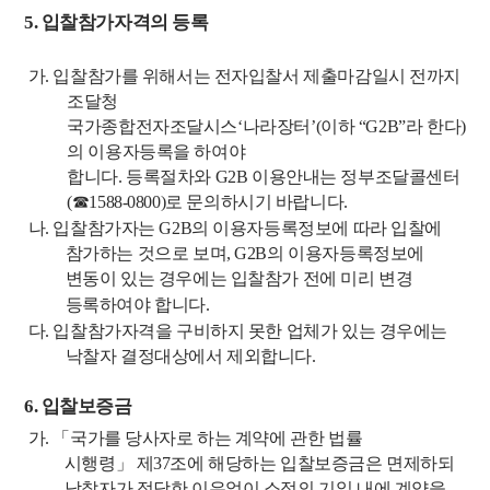
5.
입찰참가자격의 등록
가
.
입
찰참가를 위해서는 전자입찰서 제출마감일시 전까지
조달청
국가종합전자
조
달시스
‘
나라장터
’(
이하
“G2B”
라 한다
)
의 이용자등록을 하여야
합니다
.
등록절차와
G2B
이용안내는 정부조달콜센터
(
☎
1588-0800)
로 문의하시기 바랍니다
.
나
.
입찰참가자는
G2B
의 이용자등록정보에 따라 입찰에
참가하는 것으로 보며
, G2B
의
이용자등록정보에
변동이 있는 경우에는 입찰참가 전에 미리 변경
등록하여야 합니다
.
다
.
입찰참가자격을 구비하지 못한 업체가 있는 경우에는
낙찰자 결정대상에서 제외합니다
.
6.
입찰보증금
가
.
「
국가를 당사자로 하는 계약에 관한 법률
시행령
」
제
37
조에 해당하는 입찰보증금은
면제하되
낙찰자가 정당한 이유없이 소정의 기일 내에 계약을