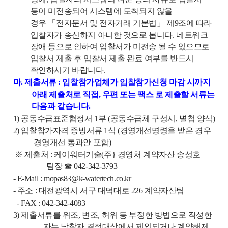
등이 미전송되어 시스템에 도착되지 않을
경우
「
전자문서
및
전자거래 기본법
」
제
9
조에 따라
입찰자가 송신하지 아니한 것으로 봅니다
.
네트워크
장애 등으로 인하여 입찰서가 미전송 될 수 있으므로
입찰서
제출 후 입찰서 제출 완료 여부를 반드시
확인하시기 바랍니다
.
마
.
제출서류
:
입찰참가업체가 입찰참가신청 마감 시까지
아래 제출처로 직접
,
우편 또는
팩스 로
제출할 서류는
다음과 같습니다
.
1)
공동수급표준협정서
1
부
(
공동수급체 구성시
,
별첨 양식
)
2)
입찰참가자격 증빙서류
1
식
(
경영개선명령을 받은 경우
경영개선 통과안 포함
)
※
제출처
:
케이워터기술
(
주
}
경영처 계약자산 송성호
팀장
☎
042-342-3793
- E-Mail
: mopas83@k-watertech.co.kr
-
주소
:
대전광역시 서구 대덕대로
226
계약자산팀
- FAX : 042-342-4083
3)
제출서류를 위조
,
변조
,
허위 등 부정한 방법으로 작성한
자는
낙찰자 결정대상
에서 제외되거나 계약해제