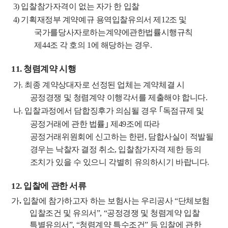
3)
입찰참가자격이 없는 자가 한 입찰
4)
기획재정부 계약예규 용역입찰유의서 제
12
조 및
국가를당사자로하는계약에관한법률시행규칙
제
44
조 각 호의
1
에 해당하는 경우
.
11.
청렴계약 시행
가
.
최종 계약상대자로 선정된 업체는 계약체결 시
공정경쟁 및 청렴계약 이행각서를 제출해야 합니다
.
나
.
입찰과정에서 담합징후가 의심될 경우
｢
독점규제 및
공정거래에 관한 법률
｣
제
49
조
에
따라
공정거래위원회에 신고하는 한편
,
담합사실이 적발될
경우는 낙찰자 결정 취소
,
입찰참가자격 제한 등의
조치가 있을 수 있으니 각별히 유의하시기 바랍니다
.
12.
입찰에 관한 서류
가
.
입찰에 참가하고자 하는 보험사는 우리공사
“
단체보험
입찰조건 및 유의서
”, “
공정경쟁
및 청렴계약 입찰
특별유의서
”, “
청렴계약 특수조건
”
등 입찰에 관한