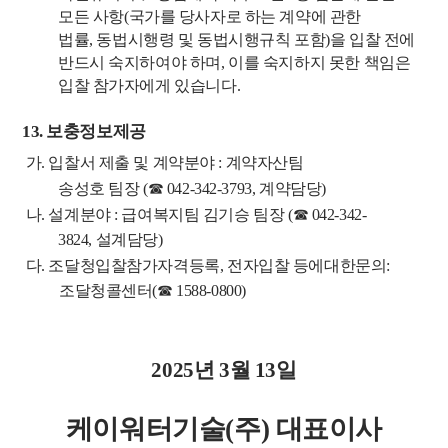
모든 사항
(
국가를 당사자로 하는 계약에 관한
법률
,
동법시행령 및 동법시행규칙 포함
)
을 입찰 전에
반드시 숙지하여야 하며
,
이를 숙지하지 못한 책임은
입찰 참가자에게 있습니다
.
13.
보충정보제공
가
.
입찰서 제출 및 계약분야
:
계약자산팀
송성호
팀장
(
☎
042-342-3793,
계약담당
)
나
.
설계분야
:
급여복지팀 김기승 팀장
(
☎
042-342-
3824,
설계담당
)
다
.
조달청입찰참가자격등록
,
전자입찰 등에대한문의
:
조달청콜센터
(
☎
1588-0800)
2025
년
3
월
13
일
케이워터기술
(
주
)
대표이사