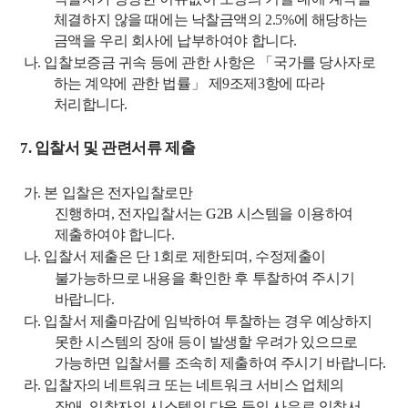
체결하지 않을 때에는 낙찰금액의
2.5%
에 해당하는
금액을 우리 회사에 납부하여야 합니다
.
나
.
입찰보증금 귀속 등에 관한 사항은
「
국가를 당사자로
하는 계약에 관한 법률
」
제
9
조
제
3
항에 따라
처리합니다
.
7.
입찰서 및 관련서류 제출
가
.
본 입찰은 전자입찰로만
진행하며
,
전자입찰서는
G2B
시스템을 이용하여
제출하여야 합니다
.
나
.
입
찰서 제출은 단
1
회로 제한되며
,
수정제출이
불가능하므로 내용을 확인한 후
투찰하여 주시기
바랍니다
.
다
.
입찰
서 제출마감에 임박하여 투찰하는 경우 예상하지
못한 시스템의 장애 등이
발생
할 우려가 있으므로
가능하면 입찰서를 조속히 제출하여 주시기 바랍니다
.
라
.
입
찰자의 네트워크 또는 네트워크 서비스 업체의
장애
,
입찰자의 시스템의 다운
등
의 사유로 입찰서