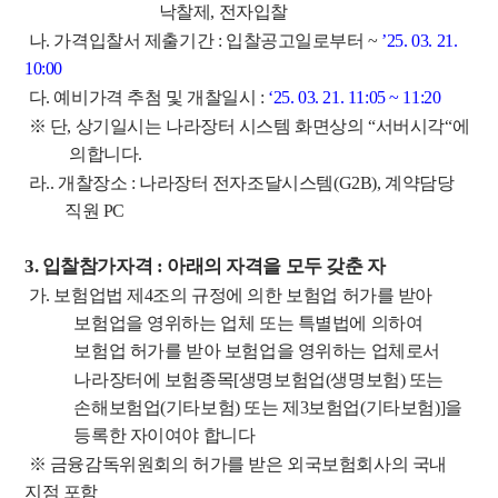
낙찰제
,
전자입찰
나
.
가격입찰서 제출기간
:
입찰공고일로부터
~
’25. 03. 21.
10:00
다
.
예비가격 추첨 및 개찰일시
:
‘25. 03. 21. 11:05 ~ 11:20
※
단
,
상기일시는 나라장터 시스템 화면상의
“
서버시각
“
에
의합니다
.
라
..
개찰장소
:
나라장터 전자조달시스템
(
G2B
),
계약담당
직원
PC
3.
입찰참가자격
:
아래의 자격을 모두 갖춘 자
가
.
보험업법 제
4
조의 규정에 의한 보험업 허가를 받아
보험업을 영위하는 업체 또는
특별법에 의하여
보험업 허가를 받아 보험업을 영위하는 업체로서
나라장터에
보
험
종목
[
생명보험업
(
생명보험
)
또는
손해보험업
(
기타보험
)
또는 제
3
보험업
(
기타보험
)]
을
등록한 자이여야 합니다
※
금융감독위원회의 허가를 받은 외국보험회사의 국내
지점 포함