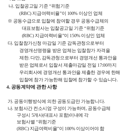
나
.
입찰공고일 기준
“
위험기준
(RBC)
지급여력비율
”
이
100%
이상인 업체
※
공동수급으로 입찰에 참여할 경우 공동수급체의
대표보험사는 입찰공고일 기준
“
위험기준
(RBC)
지급여력비율
”
이
150%
이상인 업체
다
.
입
찰참가신청 마감일 기준 감독관청으로부터
경영개선명령을 받은 업체는 입찰참가
자격을
제한
.
다만
,
감독관청으로부터 경영개선 통과안을
받은 업체로서 입찰서 제출
마감일 전일
17:00
까지
우리회사에 경영개선 통과안을 제출한 경우에 한해
입찰에 참가 가능한해 입찰에 참가할 수 있습니다
.
4.
공동계약에 관한 사항
가
.
공동이행방식에 의한 공동도급만 가능합니다
.
나
.
보험사간 컨소시엄 구성이 가능하며
,
공동수급체
구성시
5
개사
(
대표사 포함
)
이내에 각
보험사별
“
위험기준
(RBC)
지급여력비율
”
이
100%
이상이어야 함