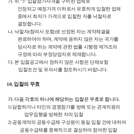
가
.
위
“3”
입찰참가자격을 구비한 업체로
인정되고
예정가격 이하로
서
유효하게 입찰한
업체
중에서 최저가 가격으로 입찰한 자를 낙찰자로
결정합니다
.
나
.
낙찰자
(
참여사 포함
)
로 선정된 자는 계약체결을
완료하여야 하며
,
계약에 응하지
않은 자는 국가를
당사자로 하는 계약에 관한 법률
시행령
제
76
조의
규정에 따라 부정당업자로 제재합니다
.
다
.
본 입찰공고에서 정하지 않은 사항은 단체보험
입찰조건 및 유의서를 참조하시기 바랍
니다
.
10.
입찰의 무효
가
.
다음 각호의 하나에 해당하는 입찰은 무효로 합니다
.
1)
담합하거나 타인의 경쟁참가를 방해 또는 관계직원의
업무집행을 방해한 자의 입찰
2)
공동계약의 공동수급체 구성원이 동일 입찰 건에 대하여
공동수급체를 중복적으로
결성
하여 참여한 입찰