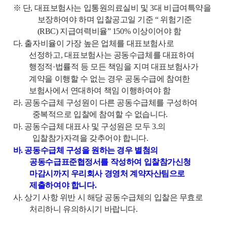
※
단
,
대표보험사는 입통원의료실비 및
3
대 비급여특약을
보장하여야 하며 입찰공고일 기준
“
위험기준
(RBC)
지급여력비율
” 150%
이상이어야 함
다
.
출자비율이 가장 높은 업체를 대표보험사로
선정하고
,
대표보험사는 공동수급체를
대표하여
행정적
·
법률적 등 모든 책임을 지며 대표보험사가
계약을 이행할 수 없는
경우 공동수급에 참여한
보험사에서 연대하여 책임 이행하여야 함
라
.
공동수급체 구성원이 다른 공동수급체를 구성하여
중복적으로 입찰에 참여할 수 없습니다
.
마
.
공동수급체 대표사 및 구성원은 모두
3.
의
입찰참가자격을 갖추어야 합니다
.
바
.
공동수급체 구성을 원하는 경우 별첨의
공동수급표준협정서를 작성하여 입찰참가신청
마감시까지 우리회사 경영처 계약자산팀으로
제출하여야 합니다
.
사
.
상기 사항 위반 시 해당 공동수급체의 입찰은 무효로
처리하니 유의하시기 바랍니다
.