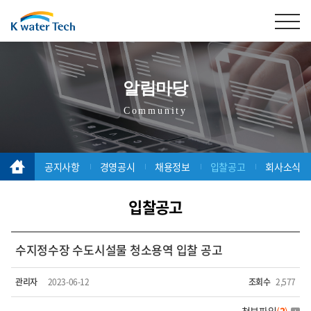
알림마당
Community
공지사항
경영공시
채용정보
입찰공고
회사소식
입찰공고
수지정수장 수도시설물 청소용역 입찰 공고
관리자
2023-06-12
조회수
2,577