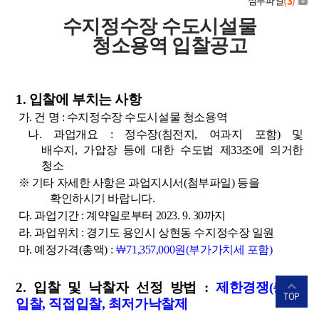
첨부파일
(
3
)
수지정수장 수도시설물
청소
용역
입찰공고
1.
입찰에 부치는 사항
가
.
건 명
:
수지정수장 수도시설물 청소용역
나
.
과업개요
:
정수장
(
침전지
,
여과지 포함
)
및
배수지
,
가압장 등에 대한 수도법 제
33
조에 의거한
청소
※
기타 자세한 사항은 과업지시서
(
첨부파일
)
등을
확인하시기 바랍니다
.
다
.
과업기간
:
계약일로부터
2023. 9. 30
까지
라
.
과업위치
:
경기도 용인시 상현동 수지정수장 일원
마
.
예정가격
(
총액
) :
￦
71,357,000
원
(
부가가치세 포함
)
2.
입찰 및 낙찰자 선정 방법
:
제한경쟁
(
총액
)
TOP
입찰
,
직접입찰
,
최저가낙찰제