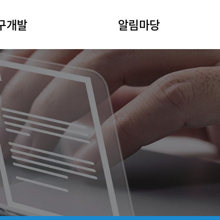
구개발
알림마당
행실적
공지사항
술개발
경영공시
유장비
채용정보
입찰공고
회사소식