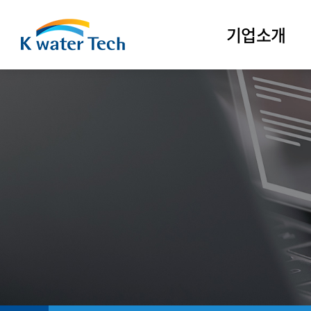
기업소개
CEO인사말
CEO활동
(구)CEO활동
ESG경영
회사연혁
비전
CI & 슬로건
부서안내