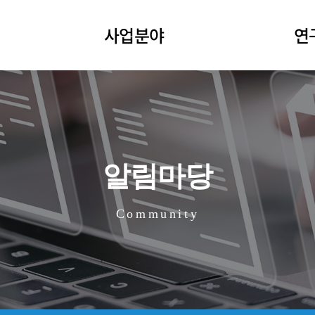
사업분야
연
업면허
수
점검정비사업
기
긴급복구사업
보
알림마당
진단사업
건설업
Community
전기안전관리
정보통신공사업
신재생에너지사업