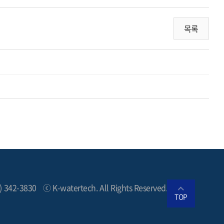
목록
2) 342-3830
ⓒ K-watertech. All Rights Reserved.
TOP