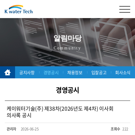
알림마당
Community
공지사항
경영공시
채용정보
입찰공고
회사소식
경영공시
케이워터기술(주) 제38차(2026년도 제4차) 이사회
의사록 공시
관리자
2026-06-25
조회수
222