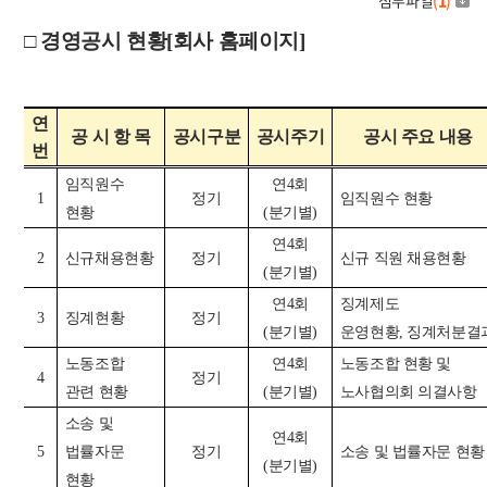
첨부파일
(
1
)
□
경영공시 현황
[
회사 홈페이지
]
연
공 시 항 목
공시구분
공시주기
공시 주요 내용
번
임직원수
연
4
회
1
정기
임직원수 현황
현황
(
분기별
)
연
4
회
2
신규채용현황
정기
신규 직원 채용현황
(
분기별
)
연
4
회
징계제도
3
징계현황
정기
(
분기별
)
운영현황
,
징계처분결
노동조합
연
4
회
노동조합 현황 및
4
정기
관련 현황
(
분기별
)
노사협의회 의결사항
소송 및
연
4
회
5
법률자문
정기
소송 및 법률자문 현황
(
분기별
)
현황