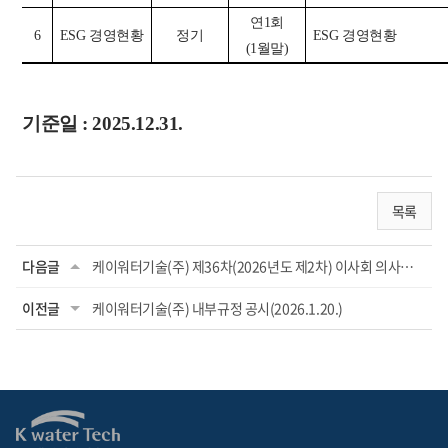
연
1
회
6
ESG
경영현황
정기
ESG
경영현황
(1
월말
)
기준일
: 2025.12.31.
목록
다음글
케이워터기술(주) 제36차(2026년도 제2차) 이사회 의사록 공시
이전글
케이워터기술(주) 내부규정 공시(2026.1.20.)