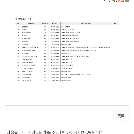
첨부파일
(
2
)
목록
다음글
케이워터기술(주) 내부규정 공시(2025.5.13.)