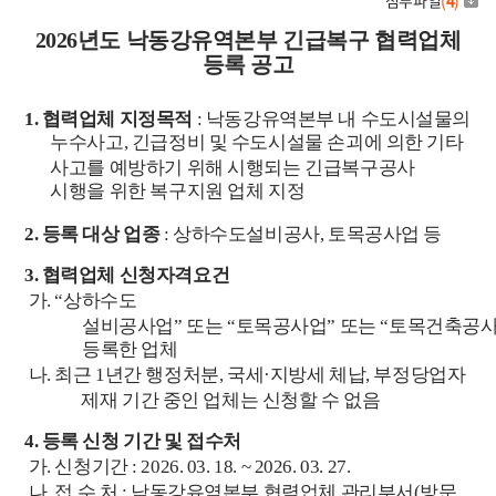
첨부파일
(
4
)
2026
년도 낙동강유역본부 긴급복구 협력업체
등록 공고
1.
협력업체 지정목적
:
낙
동강유역본부 내
수도시설물의
누수사고
,
긴급정비 및 수도시설물 손괴에 의한 기타
사고를
예방하기 위해 시행되는 긴급복구공사
시행을 위한 복구지원 업체 지정
2.
등록 대상 업종
:
상하수도설비공사
,
토목공사업 등
3.
협력업체 신청자격요건
가
.
“
상하수도
설비공사업
”
또는
“
토목공사업
”
또는
“
토목건축공
등록한 업체
나
.
최근
1
년간 행정처분
,
국세
·
지방세 체납
,
부정당업자
제재 기간 중인
업체는 신청할 수 없음
4.
등록 신청 기간 및 접수처
가
.
신청기간
: 2026. 03. 18. ~ 2026. 03. 27.
나
.
접 수 처
:
낙동강유역본부 협력업체 관리부서
(
방문