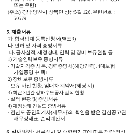
또는 우편
)
(
주소
)
경남 양산시 상북면 상삼
5
길
126,
우편번호
:
50579
5.
제출서류
가
.
협력업체 등록신청서
(
별표
3)
나
.
면허 및 자격 증빙서류
다
.
공사실적
,
재정상태
,
인력 및 장비 보유현황 등
1)
기술인력보유 증빙서류
-
기술자격증 사본
,
경력증명서
(
해당인력
), 4
대보험
가입증명
中
택
1
2)
장비보유 증빙서류
-
보유 사진 현황
,
임대차 계약서
(
해당 시
)
3)
최근
3
년간 상하수도공사 실적 현황
-
실적 현황 및 증빙서류
4)
재정상태 견실도 증빙서류
-
전년도 공인회계사
(
세무사
)
의 확인을 받은 결산공고된
재무상태표
,
손익계산서
6.
심사 방법
:
서류심사 및 종합평가표에 따른 정량
·
정성