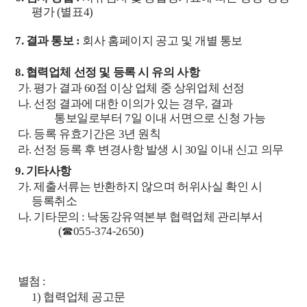
평가
(
별표
4)
7.
결과 통보
:
회사 홈페이지 공고 및 개별 통보
8.
협력업체 선정 및 등록 시 유의 사항
가
.
평가 결과
60
점 이상 업체 중 상위업체 선정
나
.
선정 결과에 대한 이의가 있는 경우
,
결과
통보일로부터
7
일 이내 서면으로 신청 가능
다
.
등록 유효기간은
3
년 원칙
라
.
선정 등록 후 변경사항 발생 시
30
일 이내 신고 의무
9.
기타사항
가
.
제출서류는 반환하지 않으며 허위사실 확인 시
등록취소
나
.
기타문의
:
낙동강유역본부 협력업체 관리부서
(
☎
055-374-2650)
별첨
:
1)
협력업체 공고문